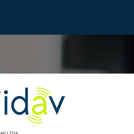
s
DAV LTDA.