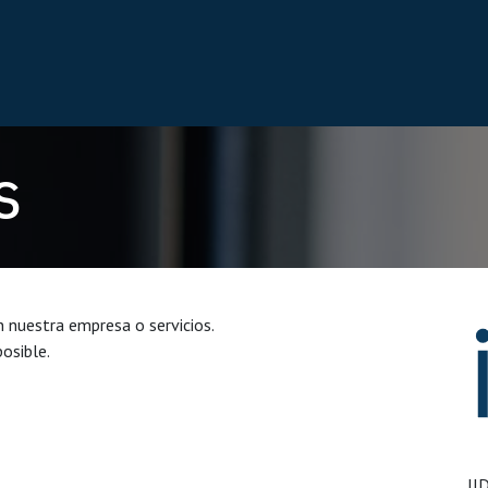
s
I+D
Productos Gfai Tech
Proyectos
Contácteno
s
 nuestra empresa o servicios.
osible.
II